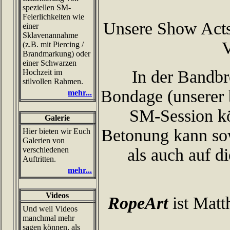
speziellen SM-
Feierlichkeiten wie
Unsere Show Acts
einer
Sklavenannahme
V
(z.B. mit Piercing /
Brandmarkung) oder
einer Schwarzen
In der Bandbre
Hochzeit im
stilvollen Rahmen.
Bondage (unserer 
mehr...
SM-Session kö
Galerie
Betonung kann sow
Hier bieten wir Euch
Galerien von
verschiedenen
als auch auf di
Auftritten.
mehr...
Videos
RopeArt
ist Matt
Und weil Videos
manchmal mehr
sagen können, als