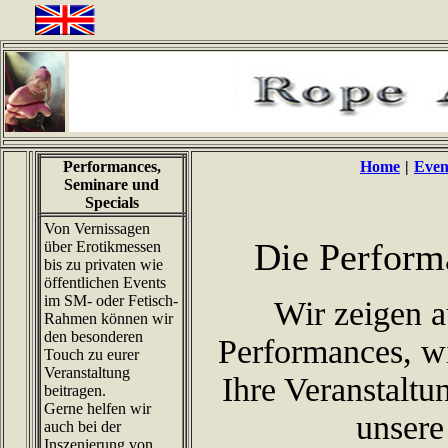
Performances,
Home
|
Even
Seminare und
Specials
Von Vernissagen
Die Perform
über Erotikmessen
bis zu privaten wie
öffentlichen Events
im SM- oder Fetisch-
Wir zeigen 
Rahmen können wir
den besonderen
Performances, w
Touch zu eurer
Veranstaltung
Ihre Veranstalt
beitragen.
Gerne helfen wir
unsere
auch bei der
Inszenierung von